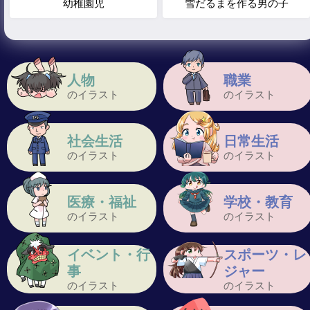
幼稚園児
雪だるまを作る男の子
人物
職業
のイラスト
のイラスト
社会生活
日常生活
のイラスト
のイラスト
医療・福祉
学校・教育
のイラスト
のイラスト
イベント・行
スポーツ・レ
事
ジャー
のイラスト
のイラスト