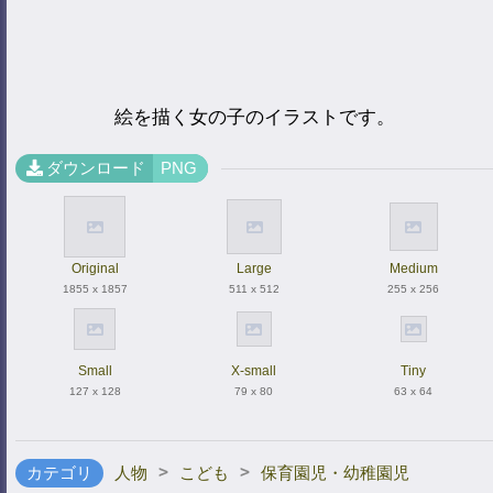
絵を描く女の子のイラストです。
ダウンロード
PNG
Original
Large
Medium
1855 x 1857
511 x 512
255 x 256
Small
X-small
Tiny
127 x 128
79 x 80
63 x 64
>
>
カテゴリ
人物
こども
保育園児・幼稚園児