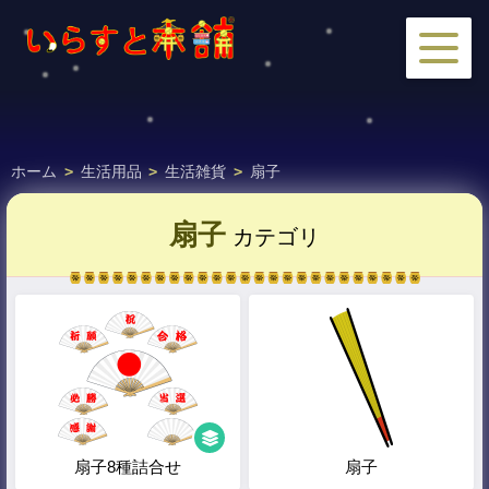
ホーム
>
生活用品
>
生活雑貨
>
扇子
扇子
カテゴリ
扇子8種詰合せ
扇子