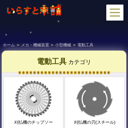
ホーム
>
メカ・機械装置
>
小型機械
>
電動工具
電動工具
カテゴリ
刈払機のチップソー
刈払機の刃(スチール)