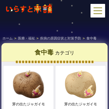
ホーム
>
医療・福祉
>
疾病の原因症状と対策予防
>
食中毒
食中毒
カテゴリ
芽の出たジャガイモ
芽の出たジャガイモ