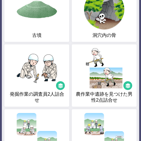
古墳
洞穴内の骨
発掘作業の調査員2人詰合
農作業中遺跡を見つけた男
せ
性2点詰合せ