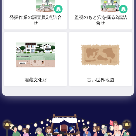
発掘作業の調査員2点詰合
監視のもと穴を掘る2点詰
せ
合せ
埋蔵文化財
古い世界地図