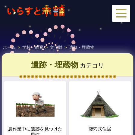
ホーム
>
学校・教育
>
文化財
>
遺跡・埋蔵物
遺跡・埋蔵物
カテゴリ
農作業中に遺跡を見つけた
竪穴式住居
男性