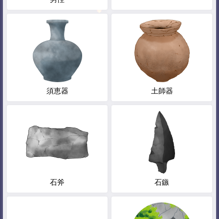
須恵器
土師器
石斧
石鏃