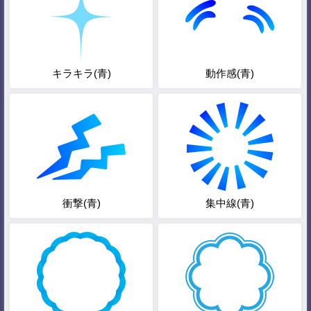
キラキラ(青)
動作感(青)
衝撃(青)
集中線(青)