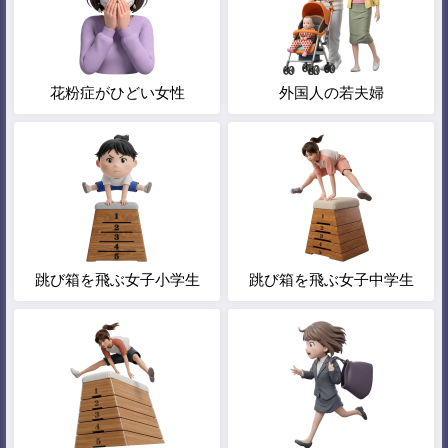
花粉症がひどい女性
外国人の若夫婦
跳び箱を飛ぶ女子小学生
跳び箱を飛ぶ女子中学生