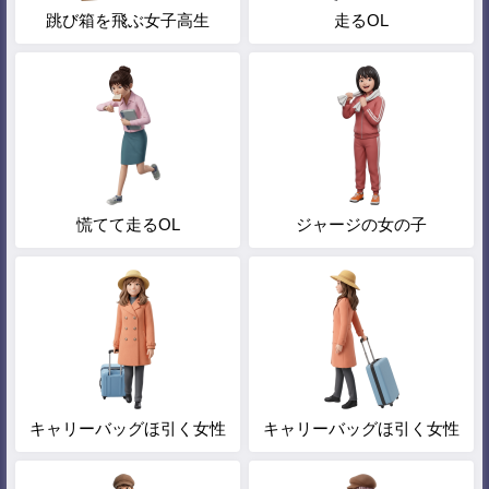
跳び箱を飛ぶ女子高生
走るOL
慌てて走るOL
ジャージの女の子
キャリーバッグほ引く女性
キャリーバッグほ引く女性