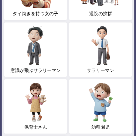
タイ焼きを持つ女の子
退院の挨拶
意識が飛ぶサラリーマン
サラリーマン
保育士さん
幼稚園児