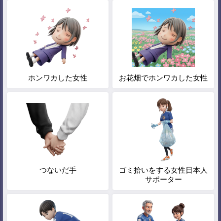
ホンワカした女性
お花畑でホンワカした女性
つないだ手
ゴミ拾いをする女性日本人
サポーター