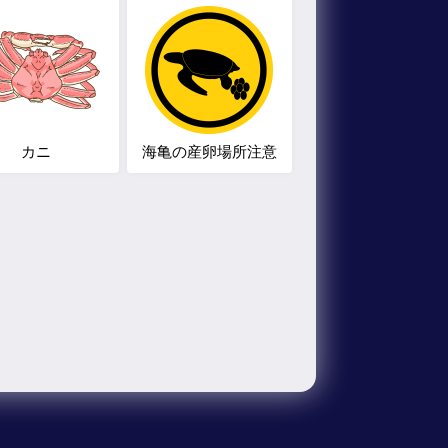
カニ
海亀の産卵場所注意