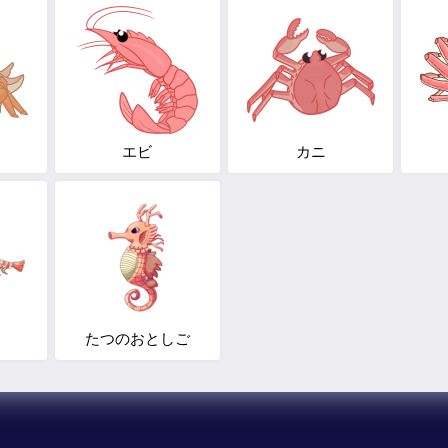
エビ
カニ
たつのおとしご