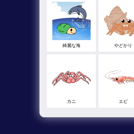
綺麗な海
やどかり
カニ
エビ