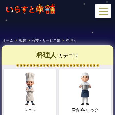
ホーム
>
職業
>
商業・サービス業
>
料理人
料理人
カテゴリ
シェフ
洋食屋のコック