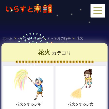
ホーム
>
イベント・行事
>
７～９月の行事
>
花火
花火
カテゴリ
花火をする少年
花火をする少女