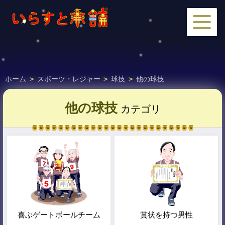
ホーム
>
スポーツ・レジャー
>
球技
>
他の球技
他の球技
カテゴリ
喜ぶゲートボールチーム
賞状を持つ男性