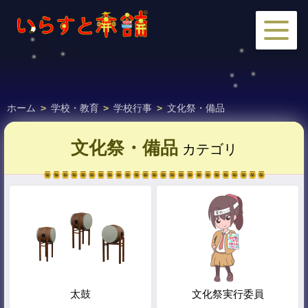
ホーム
>
学校・教育
>
学校行事
>
文化祭・備品
文化祭・備品
カテゴリ
太鼓
文化祭実行委員