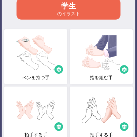
学生
のイラスト
ペンを持つ手
指を組む手
拍手する手
拍手する手