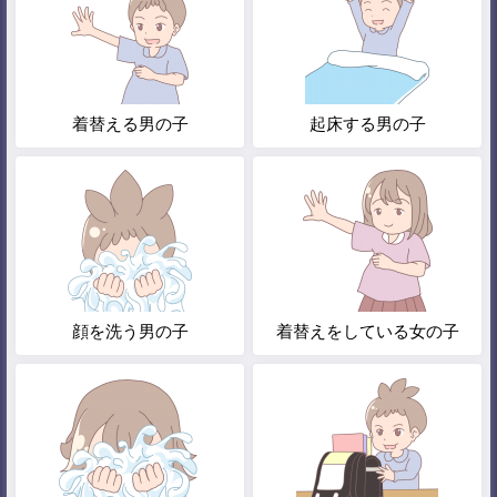
着替える男の子
起床する男の子
顔を洗う男の子
着替えをしている女の子