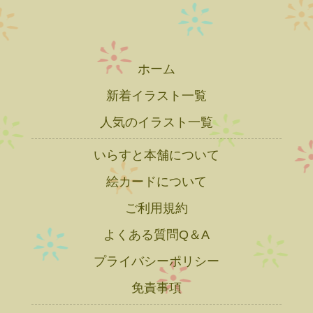
ホーム
新着イラスト一覧
人気のイラスト一覧
いらすと本舗について
絵カードについて
ご利用規約
よくある質問Q＆A
プライバシーポリシー
免責事項