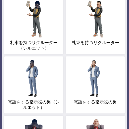
札束を持つリクルーター
札束を持つリクルーター
（シルエット）
電話をする指示役の男（シ
電話をする指示役の男
ルエット）