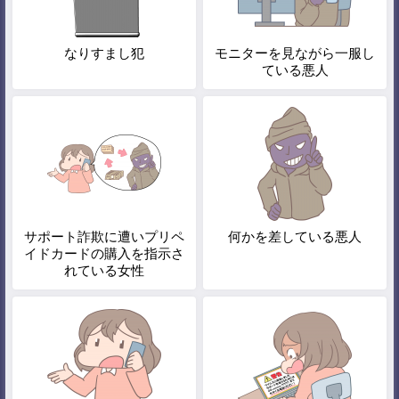
なりすまし犯
モニターを見ながら一服し
ている悪人
サポート詐欺に遭いプリペ
何かを差している悪人
イドカードの購入を指示さ
れている女性