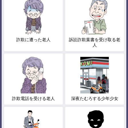
詐欺に遭った老人
訴訟詐欺葉書を受け取る老
人
詐欺電話を受ける老人
深夜たむろする少年少女