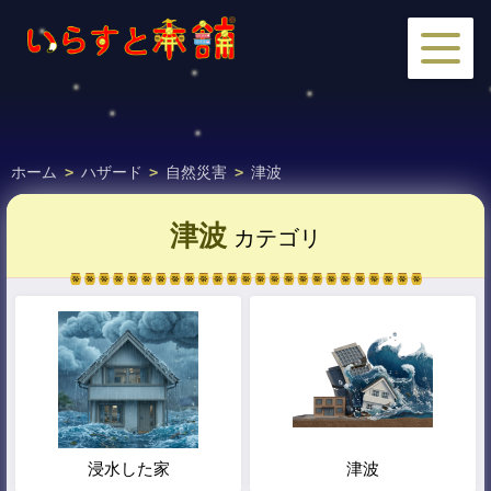
ホーム
>
ハザード
>
自然災害
>
津波
津波
カテゴリ
浸水した家
津波