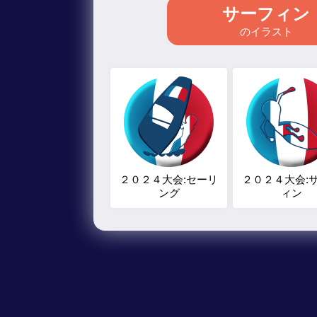
サーフィン
のイラスト
２０２４大会:セーリ
２０２４大会:
ング
ィン