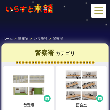
ホーム
>
建築物
>
公共施設
>
警察署
警察署
カテゴリ
留置場
面会室