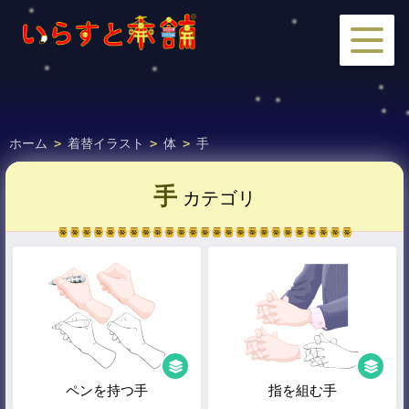
ホーム
>
着替イラスト
>
体
>
手
手
カテゴリ
ペンを持つ手
指を組む手