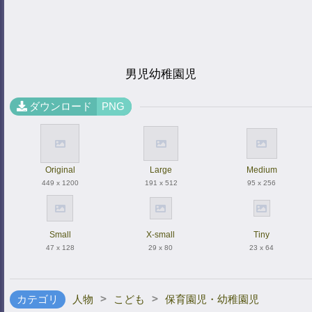
男児幼稚園児
ダウンロード
PNG
Original
Large
Medium
449 x 1200
191 x 512
95 x 256
Small
X-small
Tiny
47 x 128
29 x 80
23 x 64
>
>
カテゴリ
人物
こども
保育園児・幼稚園児