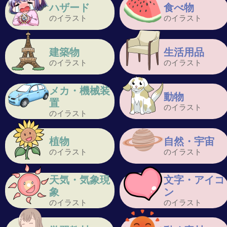
ハザード
食べ物
のイラスト
のイラスト
建築物
生活用品
のイラスト
のイラスト
メカ・機械装
動物
置
のイラスト
のイラスト
植物
自然・宇宙
のイラスト
のイラスト
天気・気象現
文字・アイコ
象
ン
のイラスト
のイラスト