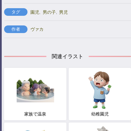
タグ
園児
,
男の子
,
男児
作者
ヴァカ
関連イラスト
家族で温泉
幼稚園児