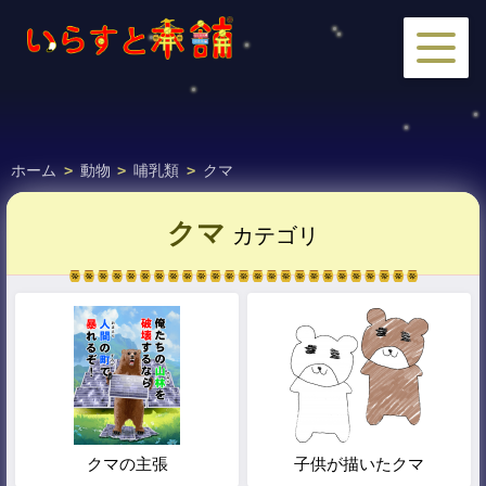
ホーム
>
動物
>
哺乳類
>
クマ
クマ
カテゴリ
クマの主張
子供が描いたクマ