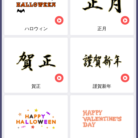
ハロウィン
正月
賀正
謹賀新年