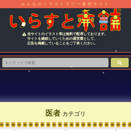
みんなのイラストフリー素材サイト
当サイトのイラスト等は無料で配布しております。
サイトを継続していくための運営費として、
広告を掲載していることをご了承ください。
医者
カテゴリ