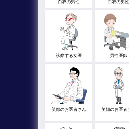
白衣の男性
白衣の男
診察する女医
男性医師
笑顔のお医者さん
笑顔のお医者