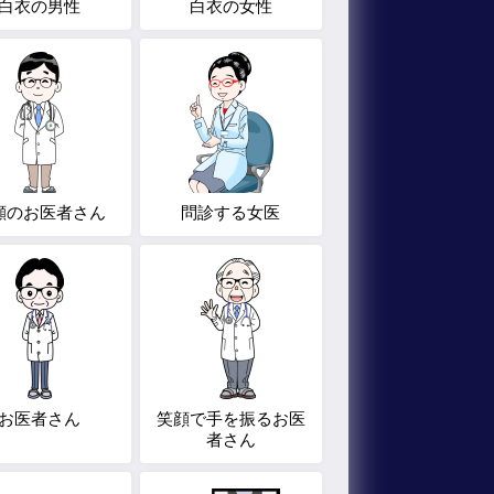
白衣の男性
白衣の女性
顔のお医者さん
問診する女医
お医者さん
笑顔で手を振るお医
者さん