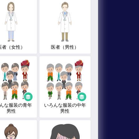
医者（女性）
医者（男性）
んな服装の青年
いろんな服装の中年
男性
男性