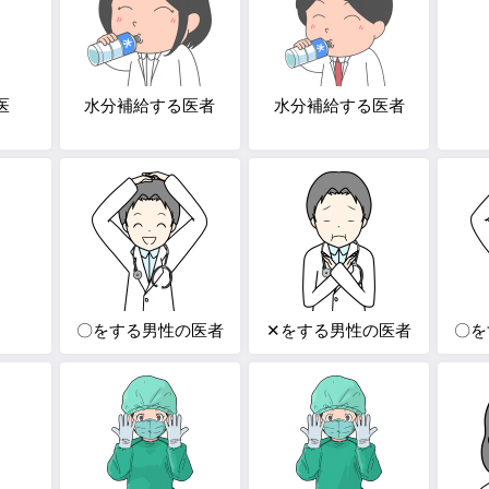
医
水分補給する医者
水分補給する医者
〇をする男性の医者
✕をする男性の医者
〇を