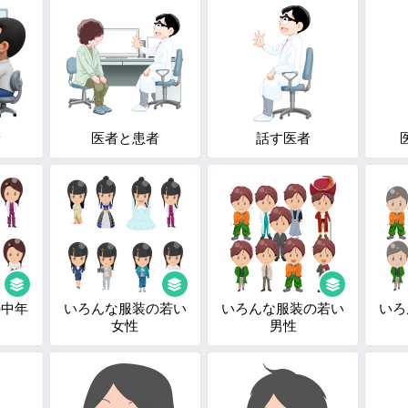
者
医者と患者
話す医者
の中年
いろんな服装の若い
いろんな服装の若い
いろ
女性
男性