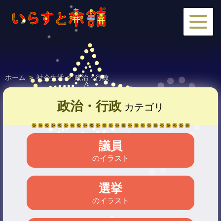
ホーム
>
社会生活
>
政治・行政
政治・行政
カテゴリ
議員
のイラスト
選挙
のイラスト