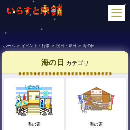
ホーム
>
イベント・行事
>
祝日・祭日
>
海の日
海の日
カテゴリ
海の家
海の家