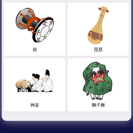
鼓
琵琶
神楽
獅子舞