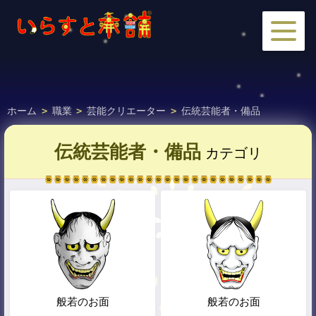
ホーム
>
職業
>
芸能クリエーター
>
伝統芸能者・備品
伝統芸能者・備品
カテゴリ
般若のお面
般若のお面