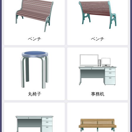
ベンチ
ベンチ
丸椅子
事務机