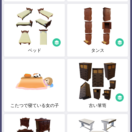
ベッド
タンス
こたつで寝ている女の子
古い箪笥