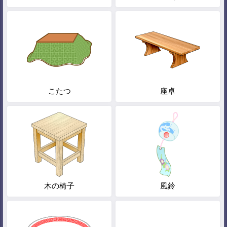
こたつ
座卓
木の椅子
風鈴