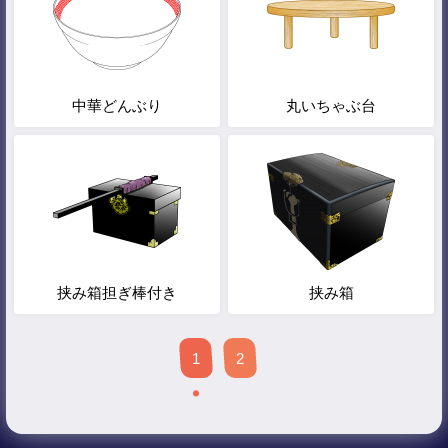
中華どんぶり
丸いちゃぶ台
挟み箱担ぎ棒付き
挟み箱
1
2