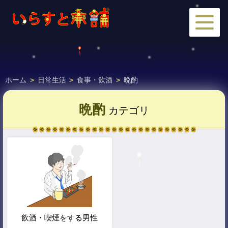
ホーム
>
日常生活
>
食事・飲酒
>
晩酌
晩酌
カテゴリ
飲酒・喫煙をする男性