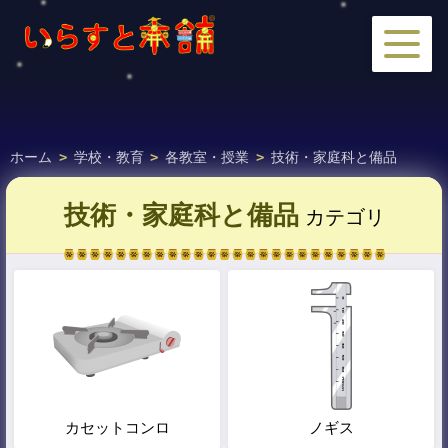
ホーム
>
学校・教育
>
各教室・授業
>
技術・家庭科と備品
技術・家庭科と備品
カテゴリ
カセットコンロ
ノギス