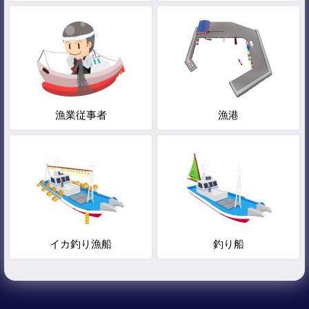
漁業従事者
漁港
イカ釣り漁船
釣り船