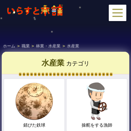
ホーム
>
職業
>
林業・水産業
>
水産業
水産業
カテゴリ
錆びた鉄球
操舵をする漁師