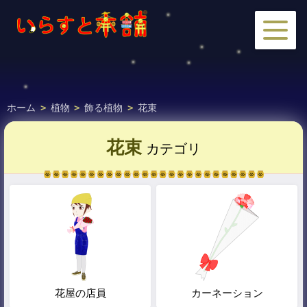
ホーム
>
植物
>
飾る植物
>
花束
花束
カテゴリ
花屋の店員
カーネーション