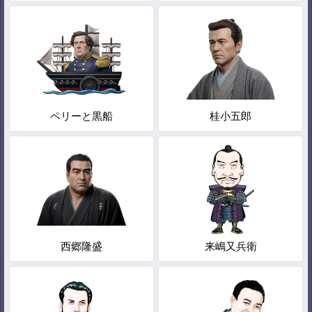
ペリーと黒船
桂小五郎
西郷隆盛
来嶋又兵衛