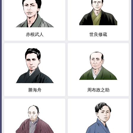
赤根武人
世良修蔵
勝海舟
周布政之助