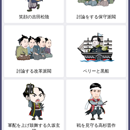
笑顔の吉田松陰
討論をする保守派閥
討論する改革派閥
ペリーと黒船
軍配を上げ鼓舞する久坂玄
戦を見守る高杉晋作