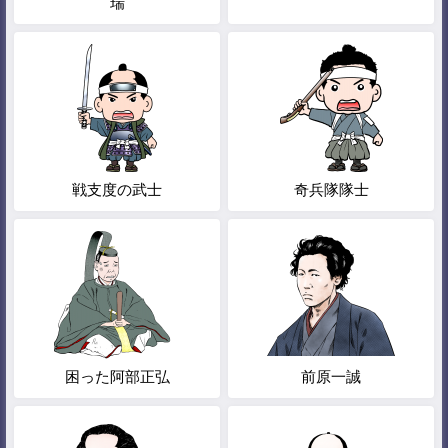
瑞
戦支度の武士
奇兵隊隊士
困った阿部正弘
前原一誠