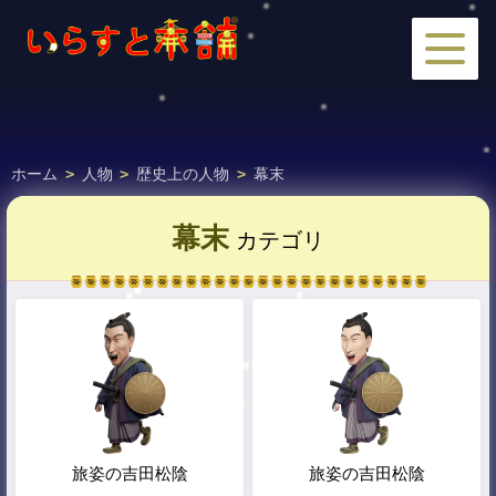
ホーム
>
人物
>
歴史上の人物
>
幕末
幕末
カテゴリ
旅姿の吉田松陰
旅姿の吉田松陰