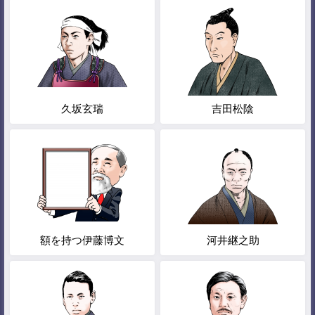
久坂玄瑞
吉田松陰
額を持つ伊藤博文
河井継之助