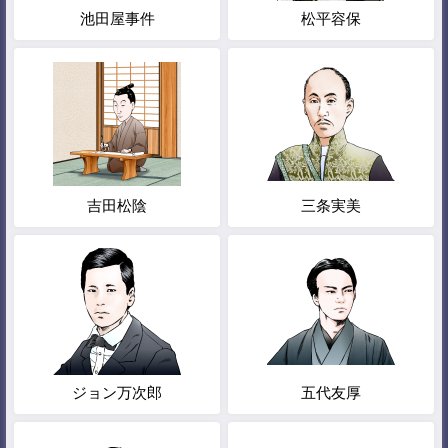
池田屋事件
松平容保
吉田松陰
三条実美
ジョン万次郎
五代友厚