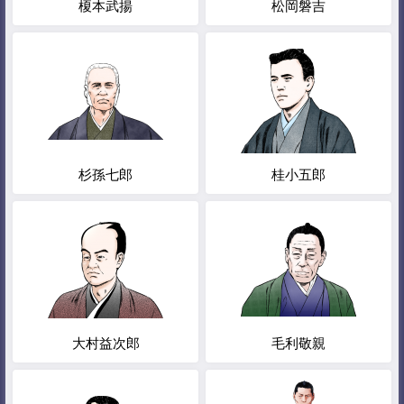
榎本武揚
松岡磐吉
杉孫七郎
桂小五郎
大村益次郎
毛利敬親