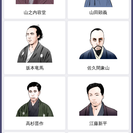
山之内容堂
山田顕義
坂本竜馬
佐久間象山
高杉晋作
江藤新平