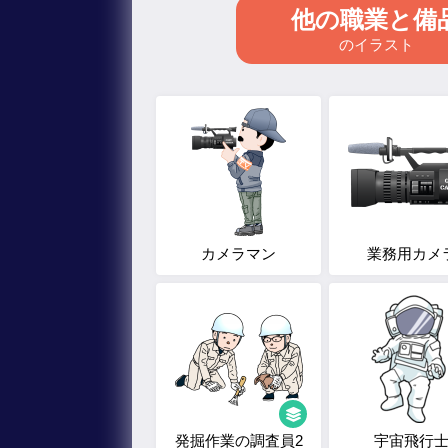
他の職業と備
のイラスト
カメラマン
業務用カメ
発掘作業の調査員2
宇宙飛行