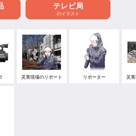
品
テレビ局
のイラスト
ラ
災害現場のリポート
リポーター
災害
士