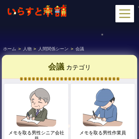
ホーム
>
人物
>
人間関係シーン
>
会議
会議
カテゴリ
メモを取る男性シニア会社
メモを取る男性作業員
員