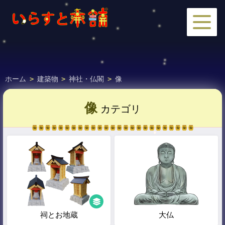
ホーム
>
建築物
>
神社・仏閣
>
像
像
カテゴリ
祠とお地蔵
大仏