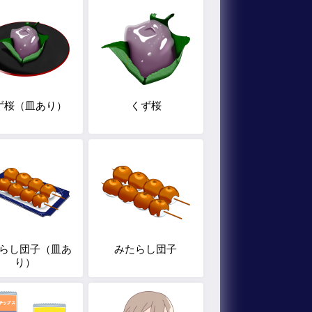
ず桜（皿あり）
くず桜
らし団子（皿あ
みたらし団子
り）