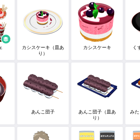
ェ
カシスケーキ（皿あ
カシスケーキ
く
り）
あんこ団子
あんこ団子（皿あ
みた
り）