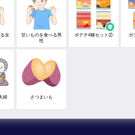
べる女
甘いものを食べる男
ポテチ4種セット②
ポ
性
夫婦
さつまいも