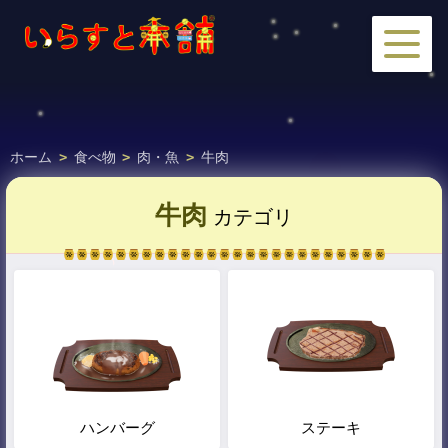
ホーム
>
食べ物
>
肉・魚
>
牛肉
牛肉
カテゴリ
ハンバーグ
ステーキ