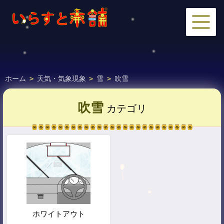
ホーム
>
天気・気象現象
>
雪
>
吹雪
吹雪
カテゴリ
ホワイトアウト