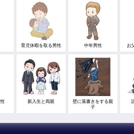
育児休暇を取る男性
中年男性
お
男性
新入生と両親
壁に落書きをする親
子