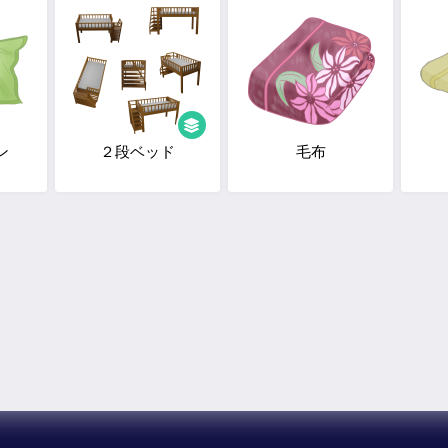
ン
２段ベッド
毛布