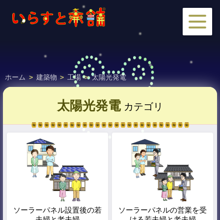
ホーム
>
建築物
>
工場
>
太陽光発電
太陽光発電
カテゴリ
ソーラーパネル設置後の若
ソーラーパネルの営業を受
夫婦と老夫婦
ける若夫婦と老夫婦