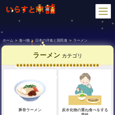
ホーム
>
食べ物
>
日本の洋食と国民食
>
ラーメン
ラーメン
カテゴリ
豚骨ラーメン
炭水化物の重ね食べをする
男性