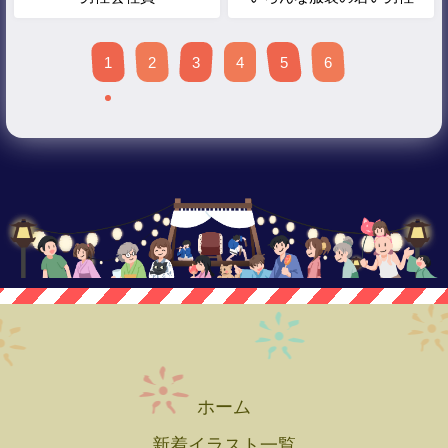
1
2
3
4
5
6
ホーム
新着イラスト一覧