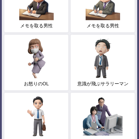
メモを取る男性
メモを取る男性
お怒りのOL
意識が飛ぶサラリーマン