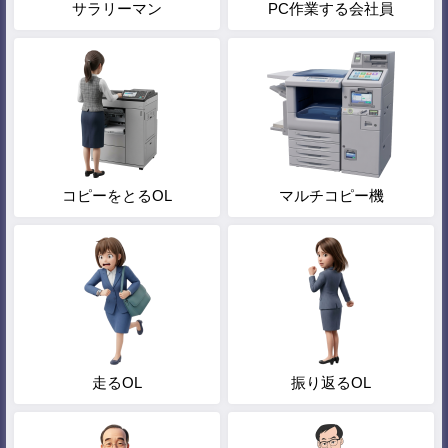
サラリーマン
PC作業する会社員
コピーをとるOL
マルチコピー機
走るOL
振り返るOL