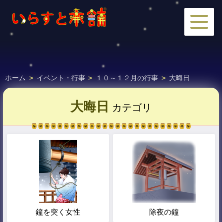
ホーム
>
イベント・行事
>
１０～１２月の行事
>
大晦日
大晦日
カテゴリ
鐘を突く女性
除夜の鐘