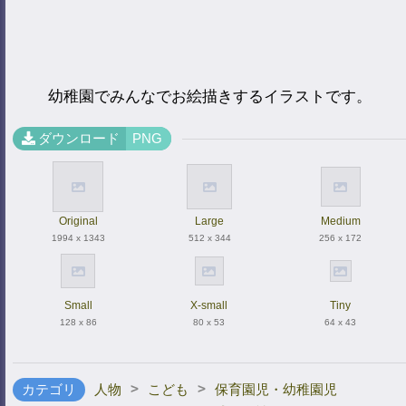
幼稚園でみんなでお絵描きするイラストです。
ダウンロード
PNG
Original
Large
Medium
1994 x 1343
512 x 344
256 x 172
Small
X-small
Tiny
128 x 86
80 x 53
64 x 43
>
>
カテゴリ
人物
こども
保育園児・幼稚園児