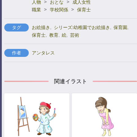
>
>
人物
おとな
成人女性
>
>
職業
学校関係
保育士
タグ
お絵描き
,
シリーズ:幼稚園でお絵描き
,
保育園
,
保育士
,
教育
,
絵
,
芸術
作者
アンタレス
関連イラスト