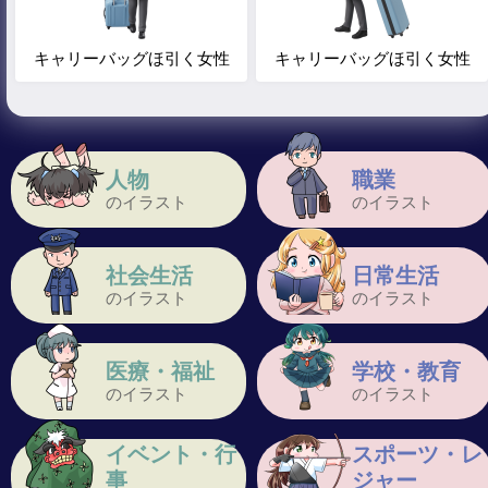
キャリーバッグほ引く女性
キャリーバッグほ引く女性
人物
職業
のイラスト
のイラスト
社会生活
日常生活
のイラスト
のイラスト
医療・福祉
学校・教育
のイラスト
のイラスト
イベント・行
スポーツ・レ
事
ジャー