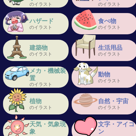
のイラスト
のイラスト
ハザード
食べ物
のイラスト
のイラスト
建築物
生活用品
のイラスト
のイラスト
メカ・機械装
動物
置
のイラスト
のイラスト
植物
自然・宇宙
のイラスト
のイラスト
天気・気象現
文字・アイコ
象
ン