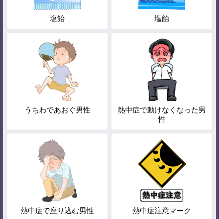
塩飴
塩飴
うちわであおぐ男性
熱中症で動けなくなった男
性
熱中症で座り込む男性
熱中症注意マーク