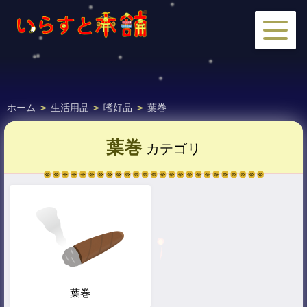
ホーム
>
生活用品
>
嗜好品
>
葉巻
葉巻
カテゴリ
葉巻