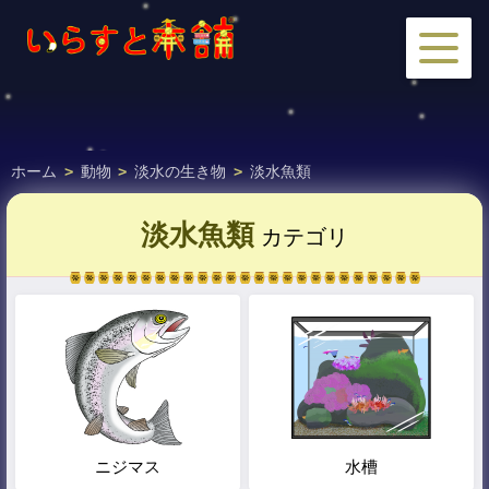
ホーム
>
動物
>
淡水の生き物
>
淡水魚類
淡水魚類
カテゴリ
ニジマス
水槽