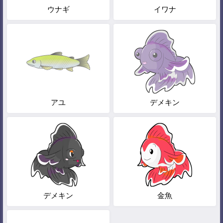
ウナギ
イワナ
アユ
デメキン
デメキン
金魚