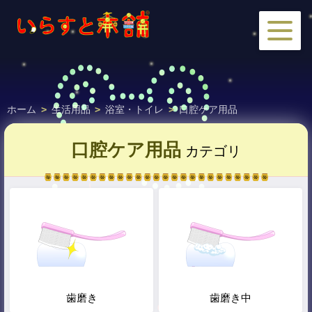
ホーム
>
生活用品
>
浴室・トイレ
>
口腔ケア用品
口腔ケア用品
カテゴリ
歯磨き
歯磨き中