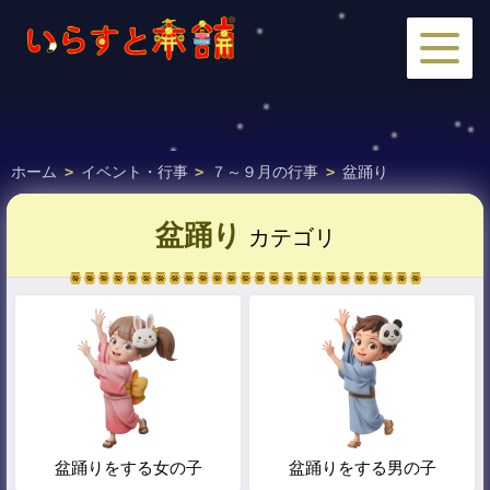
ホーム
>
イベント・行事
>
７～９月の行事
>
盆踊り
盆踊り
カテゴリ
盆踊りをする女の子
盆踊りをする男の子